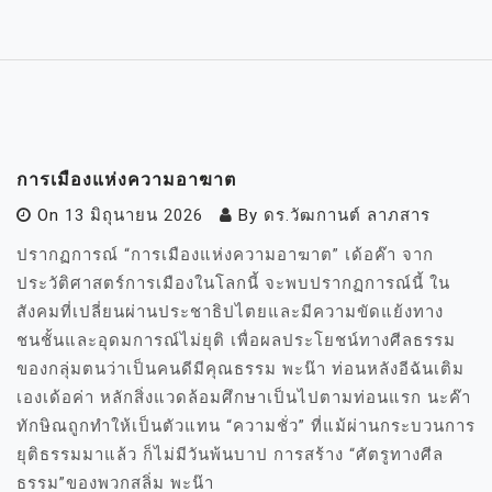
การเมืองแห่งความอาฆาต
On
13 มิถุนายน 2026
By
ดร.วัฒกานต์ ลาภสาร
ปรากฏการณ์ “การเมืองแห่งความอาฆาต” เด้อค๊า จาก
ประวัติศาสตร์การเมืองในโลกนี้ จะพบปรากฏการณ์นี้ ใน
สังคมที่เปลี่ยนผ่านประชาธิปไตยและมีความขัดแย้งทาง
ชนชั้นและอุดมการณ์ไม่ยุติ เพื่อผลประโยชน์ทางศีลธรรม
ของกลุ่มตนว่าเป็นคนดีมีคุณธรรม พะน๊า ท่อนหลังอีฉันเติม
เองเด้อค่า หลักสิ่งแวดล้อมศึกษาเป็นไปตามท่อนแรก นะค๊า
ทักษิณถูกทำให้เป็นตัวแทน “ความชั่ว” ที่แม้ผ่านกระบวนการ
ยุติธรรมมาแล้ว ก็ไม่มีวันพ้นบาป การสร้าง “ศัตรูทางศีล
ธรรม”ของพวกสลิ่ม พะน๊า