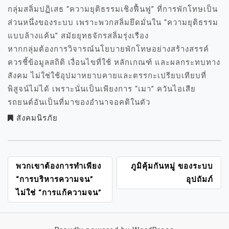
กลุ่มสลิ่มปฏิเสธ “ความยุติธรรมเชิงฟื้นฟู” ที่การพักโทษเป็น
ส่วนหนึ่งของระบบ เพราะพวกสลิ่มยึดมั่นใน “ความยุติธรรม
แบบล้างแค้น” สมัยยุทธจักรสลิ่มรุ่งเรือง
หากกลุ่มต้องการวิจารณ์นโยบายพักโทษอย่างสร้างสรรค์
ควรชี้ข้อมูลสถิติ เงื่อนไขที่ใช้ หลักเกณฑ์ และผลกระทบทาง
สังคม ไม่ใช่ใช้อุปมาหยาบคายและตรรกะเปรียบเทียบที่
พิสูจน์ไม่ได้ เพราะนั่นเป็นเพียงการ “เมา” ควันไอเสีย
รถยนต์อันเป็นที่มาของอำนาจอคติในตัว
สังคมนิรภัย
แนะแนว
พวกเขาต้องการทำเพียง
ภูมิคุ้มกันหมู่ ของระบบ
เรื่อง
“การบริหารความจน”
อุปถัมภ์
ไม่ใช่ “การแก้ความจน”