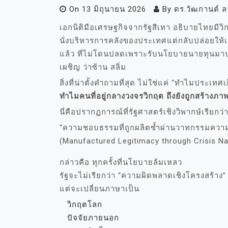
On
13 มิถุนายน 2026
By
ดร.วัฒกานต์ 
เอกนิติมือเศรษฐกิจจากรัฐสีเทา อธิบายไทยมี
นั่งบริหารการคลังของประเทศแต่กลับปล่อยให้เ
แล้ว ที่ไม่โดนปลดเพราะรับนโยบายนายทุนมาป
เผชิญ ว่าซ้าน สลิ่ม
สิ่งที่น่าตั้งคำถามที่สุด ไม่ใช่แค่ “ทำไมประเทศเ
ทำไมคนที่อยู่กลางวงจรวิกฤต ถึงยังถูกสร้างภาพว่
นี่คือปรากฏการณ์ที่รัฐศาสตร์เชิงวิพากษ์เรียกว่
“ความชอบธรรมที่ถูกผลิตซ้ำผ่านวาทกรรมความ
(Manufactured Legitimacy through Crisis Na
กล่าวคือ ทุกครั้งที่นโยบายล้มเหลว
รัฐจะไม่เรียกว่า “ความผิดพลาดเชิงโครงสร้าง”
แต่จะเปลี่ยนภาษาเป็น
วิกฤตโลก
ปัจจัยภายนอก