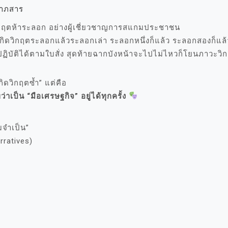
ลาภสาร
วิกฤตห้าระลอก อย่างผู้เชี่ยวชาญการสแกมประชาชน
กิดวิกฤตระลอกแล้วระลอกเล่า ระลอกหนึ่งก็แล้ว ระลอกสองก็แล้ว
ฏิบัติได้ตามใบสั่ง สุดท้ายฉากบังหน้าจะไปไม่ไหวก็โยนภาวะว
กิดวิกฤตซ้ำ” แต่คือ
าเป็น “มือเศรษฐกิจ” อยู่ได้ทุกครั้ง
า
จำเป็น”
rratives)